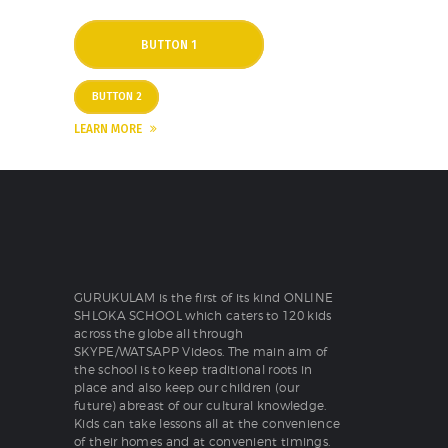
BUTTON 1
BUTTON 2
LEARN MORE
GURUKULAM is the first of its kind ONLINE
SHLOKA SCHOOL which caters to 120 kids
across the globe all through
SKYPE/WATSAPP Videos. The main aim of
the school is to keep traditional roots in
place and also keep our children (our
future) abreast of our cultural knowledge.
Kids can take lessons all at the convenience
of their homes and at convenient timings.