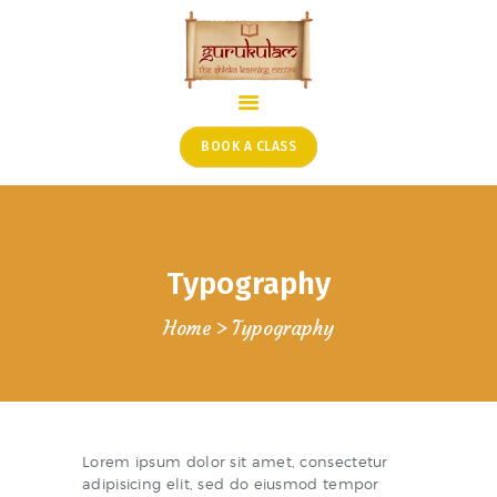
HOME
ONLINE SHLOKA SCHOOL
BOOK A CLASS
ARTICLES FROM THE
FOUNDER’S DESK
GUEST CONTRIBUTORS
Typography
PODCAST SHOWS
PROJECTS
Home
Typography
CONTACT
Lorem ipsum dolor sit amet, consectetur
adipisicing elit, sed do eiusmod tempor