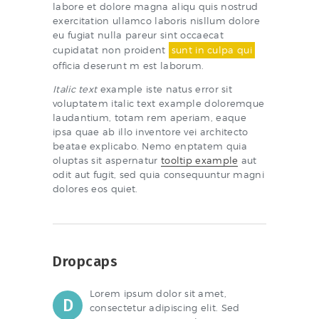
labore et dolore magna aliqu quis nostrud
exercitation ullamco laboris nisllum dolore
eu fugiat nulla pareur sint occaecat
cupidatat non proident
sunt in culpa qui
officia deserunt m est laborum.
Italic text
example iste natus error sit
voluptatem italic text example doloremque
laudantium, totam rem aperiam, eaque
ipsa quae ab illo inventore vei architecto
beatae explicabo. Nemo enptatem quia
oluptas sit aspernatur
tooltip example
aut
odit aut fugit, sed quia consequuntur magni
dolores eos quiet.
Dropcaps
Lorem ipsum dolor sit amet,
D
consectetur adipiscing elit. Sed